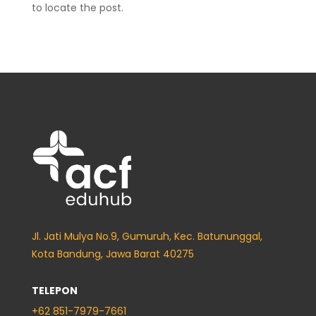
to locate the post.
Jl. Jati Mulya No.9, Gumuruh, Kec. Batununggal,
Kota Bandung, Jawa Barat 40275
TELEPON
+62
851-7979-7661