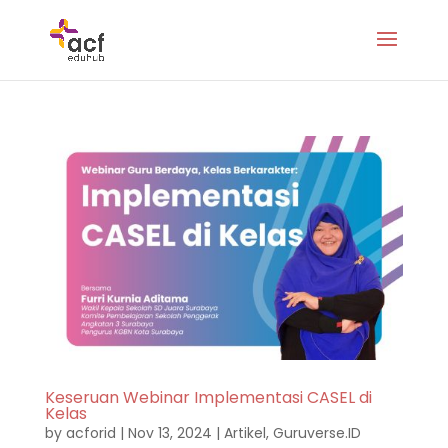
Keseruan Webinar Implementasi CASEL di
Kelas
by
acforid
|
Nov 13, 2024
|
Artikel
,
Guruverse.ID