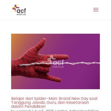
Belajar dari Spider-Man: Brand New Day soal
Tanggung Jawab, Guru, dan Kesetaraan
dalam Pendidikan