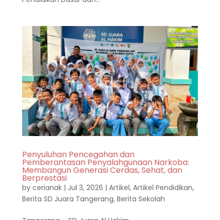
Penyuluhan Pencegahan dan
Pemberantasan Penyalahgunaan Narkoba:
Membangun Generasi Cerdas, Sehat, dan
Berprestasi
by
cerianak
|
Jul 3, 2026
|
Artikel
,
Artikel Pendidikan
,
Berita SD Juara Tangerang
,
Berita Sekolah