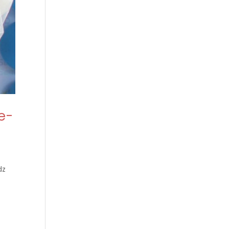
e-
dz