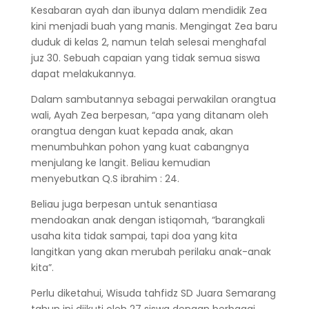
Kesabaran ayah dan ibunya dalam mendidik Zea
kini menjadi buah yang manis. Mengingat Zea baru
duduk di kelas 2, namun telah selesai menghafal
juz 30. Sebuah capaian yang tidak semua siswa
dapat melakukannya.
Dalam sambutannya sebagai perwakilan orangtua
wali, Ayah Zea berpesan, “apa yang ditanam oleh
orangtua dengan kuat kepada anak, akan
menumbuhkan pohon yang kuat cabangnya
menjulang ke langit. Beliau kemudian
menyebutkan Q.S ibrahim : 24.
Beliau juga berpesan untuk senantiasa
mendoakan anak dengan istiqomah, “barangkali
usaha kita tidak sampai, tapi doa yang kita
langitkan yang akan merubah perilaku anak-anak
kita”.
Perlu diketahui, Wisuda tahfidz SD Juara Semarang
tahun ini diikuti oleh 27 siswa dengan berbagai